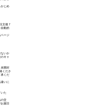
らかじめ
注文後７
を自動的
品ページ
違ないか
後のキャ
。未開封
絡くださ
了承くだ
品違いに
。
していた
品の交
がお届日