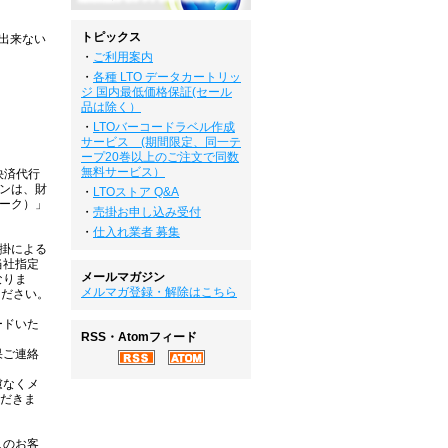
トピックス
出来ない
・
ご利用案内
・
各種 LTO データカートリッ
ジ 国内最低価格保証(セール
品は除く）
・
LTOバーコードラベル作成
サービス (期間限定、同一テ
ープ20巻以上のご注文で同数
無料サービス）
【決済代行
ロンは、財
・
LTOストア Q&A
ーク）」
・
売掛お申し込み受付
・
仕入れ業者 募集
売掛による
当社指定
メールマガジン
なりま
メルマガ登録・解除はこちら
ください。
ードいた
RSS・Atomフィード
果ご連絡
慮なくメ
ただきま
人のお客