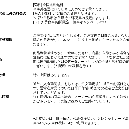
[送料] 全国送料無料。
※海外発送はいたしませんのでご了承ください。
代金以外の料金の
[振込手数料] お客様のご負担となります。
※振込手数料は各銀行・郵便局の規定によります。
[代引き手数料]期間限定 無料キャンペーン中！
ご注文後7日以内といたします。ご注文後７日間ご入金がない
有効期限
購入の意思がないものとし、注文を自動的にキャンセルとさ
だきます。
商品到着後速やかにご連絡ください。商品に欠陥がある場合
返品には応じかねますのでご了承ください。 ＊なお当社が過
品
間に国内販売したLTOデータカートリッジの不良件数ゼロの
ございます。(＊配達中の破損を除く）
数量
特に上限はありません。
通常ご入金確認後、もしくはご注文確定後1～5日のお届けと
す。通常在庫品については平日午後3時までの確定ご注文分は
させていただきます。
し時期
※在庫切れの商品の場合、メーカーの在庫状況によって前後
がございます。その際は改めてご連絡いたします。
-----------------------
●お支払いは、銀行振込、代金引換払い、クレジットカード決
書払い(法人向け後払い)がご利用できます。