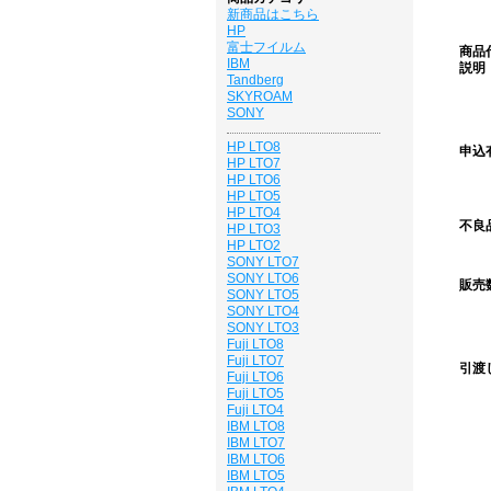
新商品はこちら
HP
富士フイルム
商品
IBM
説明
Tandberg
SKYROAM
SONY
HP LTO8
申込
HP LTO7
HP LTO6
HP LTO5
HP LTO4
不良
HP LTO3
HP LTO2
SONY LTO7
SONY LTO6
販売
SONY LTO5
SONY LTO4
SONY LTO3
Fuji LTO8
Fuji LTO7
引渡
Fuji LTO6
Fuji LTO5
Fuji LTO4
IBM LTO8
IBM LTO7
IBM LTO6
IBM LTO5