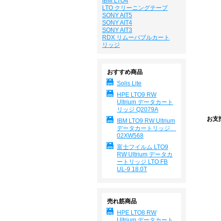
IBM LTO4
LTO クリーニングテープ
SONY AIT5
SONY AIT4
SONY AIT3
RDX リムーバブルカート
リッジ
おすすめ商品
Solis Lite
HPE LTO9 RW
Ultrium データカート
リッジ Q2079A
お支
IBM LTO9 RW Ultrium
データカートリッジ
02XW568
富士フイルム LTO9
RW Ultrium データカ
ートリッジ LTO FB
UL-9 18.0T
売れ筋商品
HPE LTO8 RW
Ultrium データカート