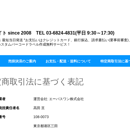
ce 2008 TEL 03-6824-4831(平日 9:30～17:30)
 最短当日発送 *お支払いはクレジットカード、銀行振込、請求書払い(要事前審査
カスタムバーコードラベル作成無料サービス！
売掛決済のご案内
お支払・配送・送料について
特定商取引法に基
定商取引法に基づく表記
業者
運営会社: エーパスワン株式会社
統括責任者名
高田 亘
番号
108-0073
東京都港区三田