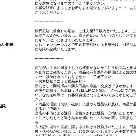
様が対象になりますので、ご了承ください。
※審査結果によってはお断りする場合もございますので、あ
ご了承ください。
-----------------------
銀行振込（前金）の場合、ご注文後7日以内といたします。ご
日間ご入金がない場合は、購入の意思がないものとし、注文
にキャンセルとさせていただきます。
払い期限
なおキャンペーンなどで申込有効期限がある場合は、別途商
に期限を記載いたします。
-----------------------
商品がお手元に届きましたら破損がないかご注文の商品と相
を直ちにご確認ください。商品の不良以外の原因による注文
ンセルは受け賜っておりません、ご了承下さい。
＜お客様都合による返品依頼＞
原則として開封済みの購入商品の返品・交換はできかねます
の場合に限り、お届日より7日以内にお電話・メールにてご連
い。なお送料等は、お客様負担となりますのであらかじめご
さい。
＜商品の瑕疵（欠損・破損）に基づく返品依頼及び、商品の
期限
よる返品依頼＞
当店の不備による返品・交換があれば返品・交換いたします
・注文したものと違う品物が届いた ・品物が著しく破損
等
※上記の場合の返品に際する送料は当社負担いたします。商
換・代替品がない場合は、代金返済いたします。お手数です