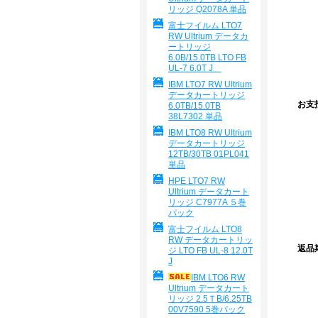
リッジ Q2078A 単品
富士フイルム LTO7
RW Ultrium データカ
ートリッジ
6.0B/15.0TB LTO FB
UL-7 6.0T J
IBM LTO7 RW Ultrium
データカートリッジ
お支
6.0TB/15.0TB
38L7302 単品
IBM LTO8 RW Ultrium
データカートリッジ
12TB/30TB 01PL041
単品
HPE LTO7 RW
Ultrium データカート
リッジ C7977A ５巻
パック
富士フイルム LTO8
RW データカートリッ
返品
ジ LTO FB UL-8 12.0T
J
IBM LTO6 RW
Ultrium データカート
リッジ 2.5ＴB/6.25TB
00V7590 5巻パック