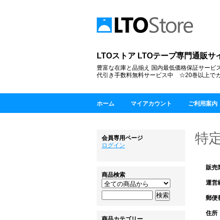
LTOストア LTOテープ専門通販サイト sin
豊富な在庫と品揃え 国内最低価格保証サービス
代引き手数料無料サービス中 ☆20巻以上で
ホーム
マイアカウント
ご利用案内
特
会員専用ページ
ログイン
販売
商品検索
運営
郵便
住所
商品カテゴリー