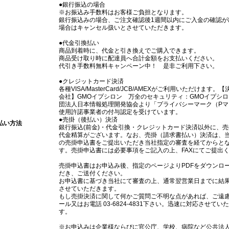
●銀行振込の場合
※お振込み手数料はお客様ご負担となります。
銀行振込みの場合、ご注文確認後1週間以内にご入金の確認が
場合はキャンセル扱いとさせていただきます。
●代金引換払い
商品到着時に、代金と引き換えでご購入できます。
商品受け取り時に配達員へ合計金額をお支払いください。
代引き手数料無料キャンペーン中！ 是非ご利用下さい。
●クレジットカード決済
各種VISA/MasterCard/JCB/AMEXがご利用いただけます。
会社】GMOイプシロン 万全のセキュリティ：GMOイプシ
団法人日本情報処理開発協会より「プライバシーマーク（Pマ
使用許諾事業者の付与認定を受けています。
●売掛（後払い）決済
払い方法
銀行振込(前金)・代金引換・クレジットカード決済以外に、
代金精算がございます。なお、売掛（請求書払い）決済は、
の売掛申込書をご提出いただき当社指定の審査を経てからと
す。売掛申込書には必要事項をご記入の上、FAXにてご提出
売掛申込書はお申込み後、指定のページよりPDFをダウンロ
だき、ご送付ください。
お申込書に基づき当社にて審査の上、通常翌営業日までに結
させていただきます。
もし売掛決済に関して何かご質問ご不明な点があれば、ご遠
ール又はお電話 03-6824-4831下さい。迅速に対応させてい
す。
※お申込みは企業様ならびに官公庁、学校、病院など公共法