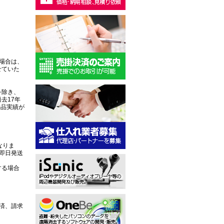
場合は、
せていた
を除き、
去17年
納品実績が
なりま
即日発送
する場合
済、請求