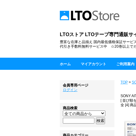
LTOストア LTOテープ専門通販サイト sin
豊富な在庫と品揃え 国内最低価格保証サービス
代引き手数料無料サービス中 ☆20巻以上で
ホーム
マイアカウント
ご利用案内
TOP
>
SO
会員専用ページ
ログイン
SONY AI
[ 並び順を
全 [4] 
商品検索
商品カテゴリー