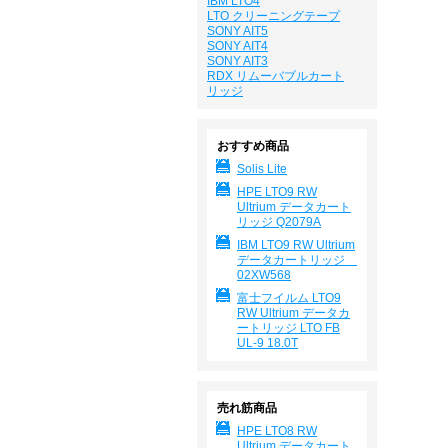
IBM LTO4
LTO クリーニングテープ
SONY AIT5
SONY AIT4
SONY AIT3
RDX リムーバブルカート
リッジ
おすすめ商品
Solis Lite
HPE LTO9 RW
Ultrium データカート
リッジ Q2079A
IBM LTO9 RW Ultrium
データカートリッジ
02XW568
富士フイルム LTO9
RW Ultrium データカ
ートリッジ LTO FB
UL-9 18.0T
売れ筋商品
HPE LTO8 RW
Ultrium データカート