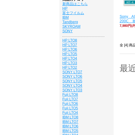
新商品はこちら
HP
富士フイルム
Sony AI
IBM
200C 
Tandberg
7,980円(
SKYROAM
SONY
HP LTO8
HP LTO7
全 [4] 
HP LTO6
HP LTO5
HP LTO4
HP LTO3
最
HP LTO2
SONY LTO7
SONY LTO6
SONY LTO5
SONY LTO4
SONY LTO3
Fuji LTO8
Fuji LTO7
Fuji LTO6
Fuji LTO5
Fuji LTO4
IBM LTO8
IBM LTO7
IBM LTO6
IBM LTO5