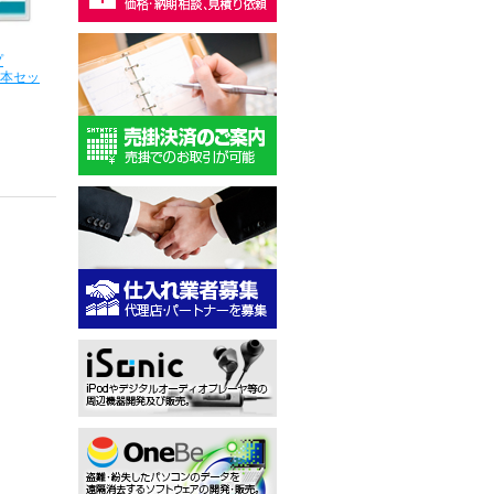
プ
＜5本セッ