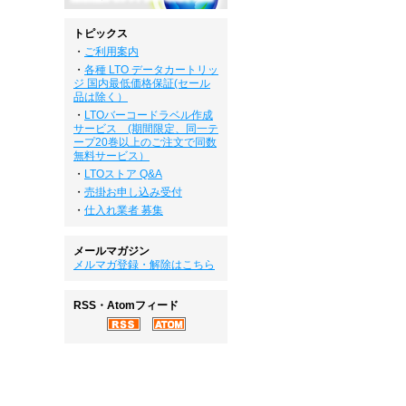
トピックス
・
ご利用案内
・
各種 LTO データカートリッ
ジ 国内最低価格保証(セール
品は除く）
・
LTOバーコードラベル作成
サービス (期間限定、同一テ
ープ20巻以上のご注文で同数
無料サービス）
・
LTOストア Q&A
・
売掛お申し込み受付
・
仕入れ業者 募集
メールマガジン
メルマガ登録・解除はこちら
RSS・Atomフィード